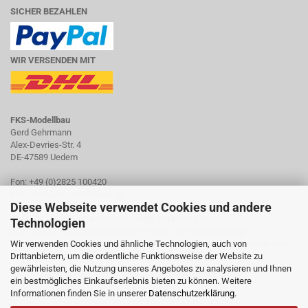
SICHER BEZAHLEN
WIR VERSENDEN MIT
FKS-Modellbau
Gerd Gehrmann
Alex-Devries-Str. 4
DE-47589 Uedem
Fon: +49 (0)2825 100420
Mail: mail@fks-modellbau.de
Diese Webseite verwendet Cookies und andere
Ab 01.01.2020 KLEINUNTERNEHMER GEMÄSS §19
Technologien
Alle in diesem Shop angegebenen Preise sind Endpreise zzgl.
Versandkosten. Gemäß § 19 UStG erheben wir keine Umsatzsteuer und
Wir verwenden Cookies und ähnliche Technologien, auch von
weisen diese folglich in Rechnungen auch nicht aus.
Drittanbietern, um die ordentliche Funktionsweise der Website zu
gewährleisten, die Nutzung unseres Angebotes zu analysieren und Ihnen
© 2016 - 2020 by FKS-Modellbau
ein bestmögliches Einkaufserlebnis bieten zu können. Weitere
Gerd Gehrmann
Informationen finden Sie in unserer
Datenschutzerklärung
.