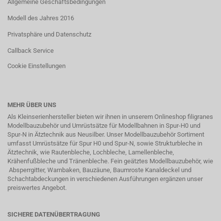
Allgemeine Geschäftsbedingungen
Modell des Jahres 2016
Privatsphäre und Datenschutz
Callback Service
Cookie Einstellungen
MEHR ÜBER UNS
Als Kleinserienhersteller bieten wir ihnen in unserem Onlineshop filigranes
Modellbauzubehör und Umrüstsätze für Modellbahnen in Spur-H0 und
Spur-N in
Ätztechnik
aus Neusilber. Unser Modellbauzubehör Sortiment
umfasst Umrüstsätze für Spur H0 und Spur-N, sowie Strukturbleche in
Ätztechnik, wie Rautenbleche, Lochbleche, Lamellenbleche,
Krähenfußbleche und Tränenbleche. Fein geätztes Modellbauzubehör, wie
Absperrgitter, Warnbaken, Bauzäune, Baumroste Kanaldeckel und
Schachtabdeckungen in verschiedenen Ausführungen ergänzen unser
preiswertes Angebot.
SICHERE DATENÜBERTRAGUNG