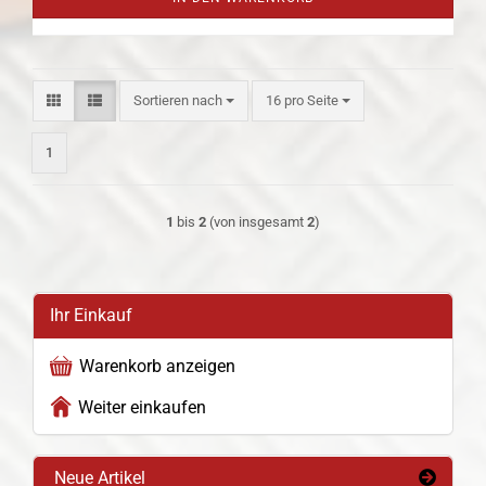
Sortieren nach
pro Seite
Sortieren nach
16 pro Seite
1
1
bis
2
(von insgesamt
2
)
Ihr Einkauf
Warenkorb anzeigen
Weiter einkaufen
Neue Artikel