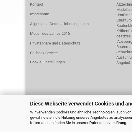
Kontakt
Ätztechn
Modellba
Impressum
Umrüstsä
Strukturb
Allgemeine Geschäftsbedingungen
Rautenbl
Krähenfu
Modell des Jahres 2016
geätztes
Absperrg
Privatsphäre und Datenschutz
Baumrost
Schachta
Callback Service
Ausführu
Cookie Einstellungen
Angebot.
Vertrag widerrufen
Diese Webseite verwendet Cookies und an
Wir verwenden Cookies und ähnliche Technologien, auch von D
gewährleisten, die Nutzung unseres Angebotes zu analysiere
Informationen finden Sie in unserer
Datenschutzerklärung
.