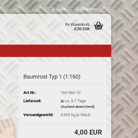
Login
Merkzettel
Ihr Warenkorb
0,00 EUR
Baumrost Typ 1 (1:160)
Art.Nr.:
160-060-10
Lieferzeit:
ca. 5-7 Tage
(Ausland abweichend)
Versandgewicht:
0.002
kg je Stück
4,00 EUR