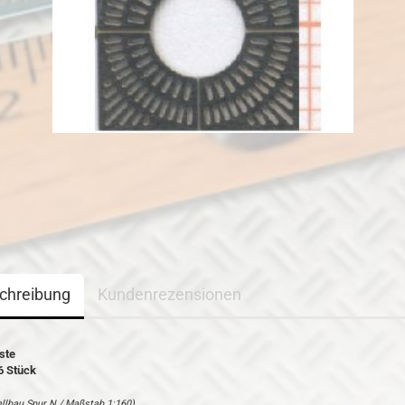
chreibung
Kundenrezensionen
ste
6 Stück
ellbau Spur N / Maßstab 1:160)