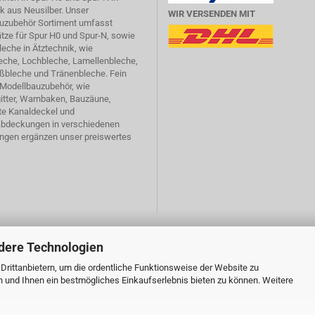
ik
aus Neusilber. Unser
WIR VERSENDEN MIT
uzubehör Sortiment umfasst
tze für Spur H0 und Spur-N, sowie
leche in Ätztechnik, wie
eche, Lochbleche, Lamellenbleche,
ßbleche und Tränenbleche. Fein
 Modellbauzubehör, wie
itter, Warnbaken, Bauzäune,
e Kanaldeckel und
bdeckungen in verschiedenen
ngen ergänzen unser preiswertes
dere Technologien
rittanbietern, um die ordentliche Funktionsweise der Website zu
n und Ihnen ein bestmögliches Einkaufserlebnis bieten zu können. Weitere
Webshop erstellen
mit Gambio.de © 2026