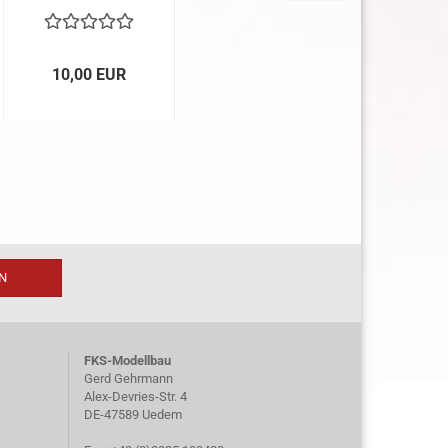
10,00 EUR
FKS-Modellbau
Gerd Gehrmann
Alex-Devries-Str. 4
DE-47589 Uedem