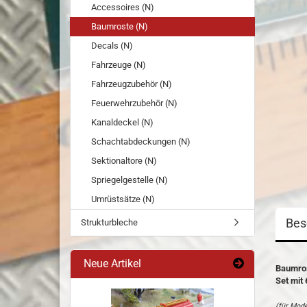
Accessoires (N)
Baumroste (N)
Decals (N)
Fahrzeuge (N)
Fahrzeugzubehör (N)
Feuerwehrzubehör (N)
Kanaldeckel (N)
Schachtabdeckungen (N)
Sektionaltore (N)
Spriegelgestelle (N)
Umrüstsätze (N)
Bes
Strukturbleche
Neue Artikel
Baumro
Set mit 
(für Mod