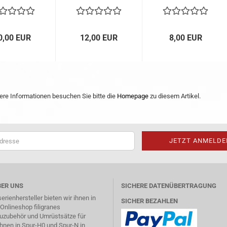
0,00 EUR
12,00 EUR
8,00 EUR
tere Informationen besuchen Sie bitte die
Homepage
zu diesem Artikel.
ER UNS
SICHERE DATENÜBERTRAGUNG
serienhersteller bieten wir ihnen in
SICHER BEZAHLEN
nlineshop filigranes
uzubehör und Umrüstsätze für
hnen in Spur-H0 und Spur-N in