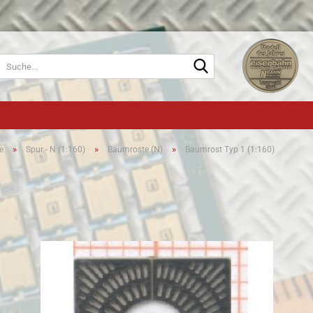
Suche...
»
»
»
e
Spur - N (1:160)
Baumroste (N)
Baumrost Typ 1 (1:160)