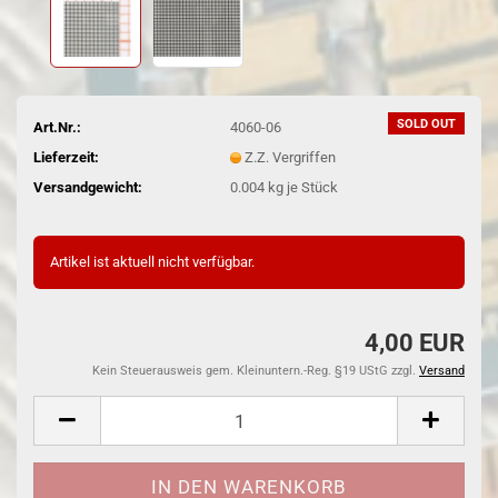
SOLD OUT
Art.Nr.:
4060-06
Lieferzeit:
Z.Z. Vergriffen
Versandgewicht:
0.004
kg je Stück
Artikel ist aktuell nicht verfügbar.
4,00 EUR
Kein Steuerausweis gem. Kleinuntern.-Reg. §19 UStG zzgl.
Versand