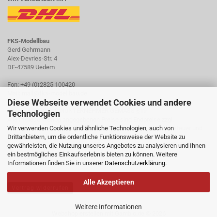
FKS-Modellbau
Gerd Gehrmann
Alex-Devries-Str. 4
DE-47589 Uedem
Fon: +49 (0)2825 100420
Mail: mail@fks-modellbau.de
Diese Webseite verwendet Cookies und andere
Ab 01.01.2020 KLEINUNTERNEHMER GEMÄSS §19
Technologien
Alle in diesem Shop angegebenen Preise sind Endpreise zzgl.
Wir verwenden Cookies und ähnliche Technologien, auch von
Versandkosten. Gemäß § 19 UStG erheben wir keine Umsatzsteuer und
Drittanbietern, um die ordentliche Funktionsweise der Website zu
weisen diese folglich in Rechnungen auch nicht aus.
gewährleisten, die Nutzung unseres Angebotes zu analysieren und Ihnen
ein bestmögliches Einkaufserlebnis bieten zu können. Weitere
© 2016 - 2020 by FKS-Modellbau
Informationen finden Sie in unserer
Gerd Gehrmann
Datenschutzerklärung
.
Alle Akzeptieren
Vertrag widerrufen
Weitere Informationen
Webshop erstellen
mit Gambio.de © 2026