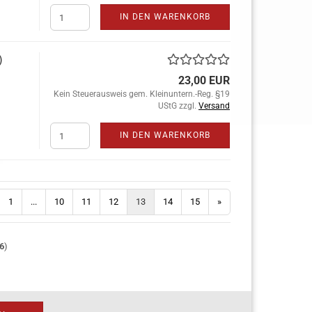
IN DEN WARENKORB
)
23,00 EUR
Kein Steuerausweis gem. Kleinuntern.-Reg. §19
UStG zzgl.
Versand
IN DEN WARENKORB
1
...
10
11
12
13
14
15
»
6
)