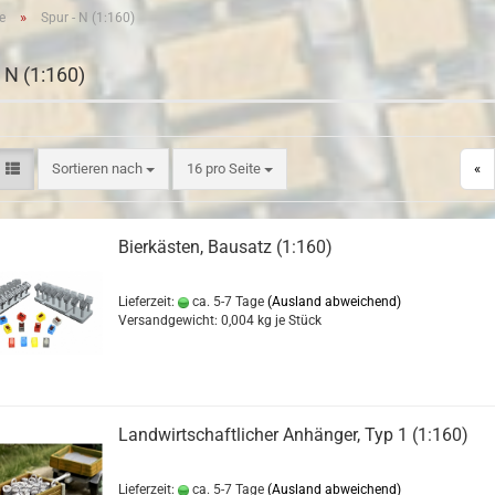
»
e
Spur - N (1:160)
- N (1:160)
Sortieren nach
pro Seite
Sortieren nach
16 pro Seite
«
Bierkästen, Bausatz (1:160)
Lieferzeit:
ca. 5-7 Tage
(Ausland abweichend)
Versandgewicht:
0,004
kg je Stück
Landwirtschaftlicher Anhänger, Typ 1 (1:160)
Lieferzeit:
ca. 5-7 Tage
(Ausland abweichend)