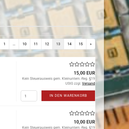
1
...
10
11
12
13
14
15
»
15,00 EUR
Kein Steuerausweis gem. Kleinuntern.-Reg. §19
UStG zzgl.
Versand
IN DEN WARENKORB
10,00 EUR
Kein Steuerausweis gem. Kleinuntern.-Reg. §19