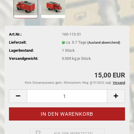
Art.Nr.:
160-112-51
Lieferzeit:
ca. 5-7 Tage
(Ausland abweichend)
Lagerbestand:
1
Stück
Versandgewicht:
0.009
kg je Stück
15,00 EUR
Kein Steuerausweis gem. Kleinuntern.-Reg. §19 UStG zzgl.
Versand
AUF DEN MERKZETTEL