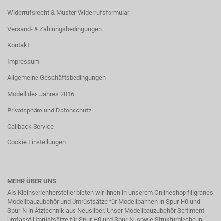
Widerrufsrecht & Muster-Widerrufsformular
Versand- & Zahlungsbedingungen
Kontakt
Impressum
Allgemeine Geschäftsbedingungen
Modell des Jahres 2016
Privatsphäre und Datenschutz
Callback Service
Cookie Einstellungen
MEHR ÜBER UNS
Als Kleinserienhersteller bieten wir ihnen in unserem Onlineshop filigranes
Modellbauzubehör und Umrüstsätze für Modellbahnen in Spur-H0 und
Spur-N in
Ätztechnik
aus Neusilber. Unser Modellbauzubehör Sortiment
umfasst Umrüstsätze für Spur H0 und Spur-N, sowie Strukturbleche in